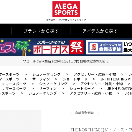
メガスポーツ公式オンラインショップ
ブランドから探す
アイテムから探す
ワコール CW-X商品 2026年10月1日(木) 価格改定のお知らせ
マースポーツ
>
シュノーケリング
>
アクセサリー・雑貨・小物
>
J
マースポーツ
>
サーフィン
>
ショートボード
>
JR HH FLOATING VT
サマースポーツ
>
シュノーケリング
>
アクセサリー・雑貨・小物
>
サマースポーツ
>
サーフィン
>
ショートボード
>
JR HH FLOATIN
ースポーツ
>
シュノーケリング
>
アクセサリー・雑貨・小物
>
JR 
店舗受取可能
THE NORTH FACE(ザ・ノース・