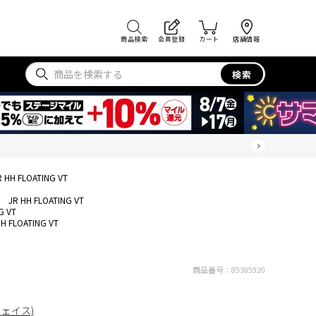
商品検索
会員登録
カート
店舗情報
検索
R HH FLOATING VT
JR HH FLOATING VT
G VT
HH FLOATING VT
商品番号：
85385920
フェイス)