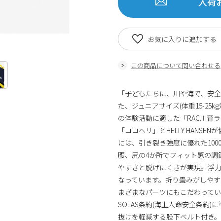
入荷
お気に入りに追加する
この商品について問い合わせる
「子どもたちに、川や海で、安
た、ジュニアサイズ(体重15-2
の体験活動に適した「RAC川育ラ
「ココヘリ」とHELLY HANS
には、引き裂き強度に優れた10
腰、尻の4か所でフィット感の調
やすさと脱げにくさが実現。浮
なっています。折り畳みがしやす
まざまなパーツにもこだわって
SOLAS条約(海上人命安全条約
抜けを軽減する股下ベルト付き