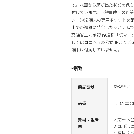
す。水面から顔が出た状態を保
付けています。水難事故への対策
ン」(※2)端末の専用ポケット
上での遭難に特化したシステムです
交通省型式承認品(通称「桜マーク
しくはココヘリの公式HPよりご
端末は付属していません。
特徴
商品番号
85385920
品番
HJ82400 O
素材・生産
＜表地＞1
国
210Dポ
生産国：