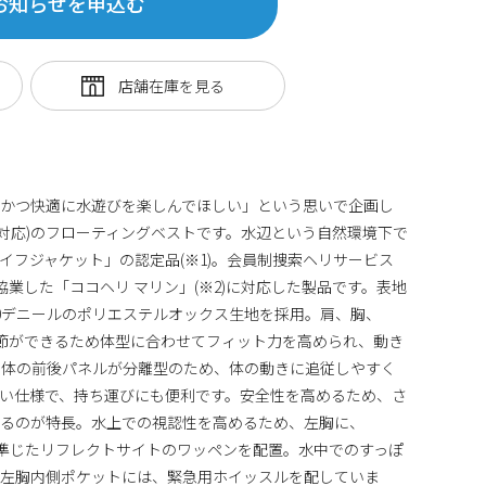
お知らせを申込む
全かつ快適に水遊びを楽しんでほしい」という思いで企画し
5kg対応)のフローティングベストです。水辺という自然環境下で
イフジャケット」の認定品(※1)。会員制捜索ヘリサービス
ENが協業した「ココヘリ マリン」(※2)に対応した製品です。表地
00デニールのポリエステルオックス生地を採用。肩、胸、
節ができるため体型に合わせてフィット力を高められ、動き
力体の前後パネルが分離型のため、体の動きに追従しやすく
い仕様で、持ち運びにも便利です。安全性を高めるため、さ
いるのが特長。水上での視認性を高めるため、左胸に、
)に準じたリフレクトサイトのワッペンを配置。水中でのすっぽ
。左胸内側ポケットには、緊急用ホイッスルを配していま