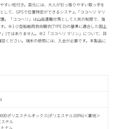
ちやすい枕付き。首元には、大人が引っ張りやすい取っ手を
として、GPSで位置特定ができるシステム「ココヘリ マリ
を配置。「ココヘリ」は山岳遭難対策として人気の制度で、海
。※1 小型船舶用救命胴衣(TYPE D)の基準に適合した国土
」)ではありません。※2 「ココヘリ マリン」について、詳
確認ください。端末の使用には、入会が必要です。本製品に
N
000Dポリエステルオックス(ポリエステル100%)＜裏地＞
リエステル
ベトナム