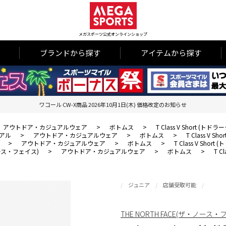
メガスポーツ公式オンラインショップ
ブランドから探す
アイテムから探す
ワコール CW-X商品 2026年10月1日(木) 価格改定のお知らせ
アウトドア・カジュアルウェア
>
ボトムス
>
T Class V Short 
アル
>
アウトドア・カジュアルウェア
>
ボトムス
>
T Class V
>
アウトドア・カジュアルウェア
>
ボトムス
>
T Class V Sh
・ノース・フェイス)
>
アウトドア・カジュアルウェア
>
ボトムス
>
T 
ジュニア
店舗受取可能
THE NORTH FACE(ザ・ノース・