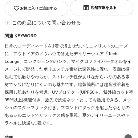
お気に入りに追加する
この商品について問い合わせる
関連 KEYWORD
日常のコーディネートを1着で済ませたいミニマリストのニーズ
に、アウトドアのノウハウで答えたデイリーウエア「Tech
Lounge」コレクションのパンツ。マイクロファイバータオルをイ
メージして開発したポリエステル素材は速乾性に優れ、表面は微
起毛で肌触りやわらか。ストレッチ性がありながらハリのある素
材でシワになりにくいのも魅力です。縫製箇所には超音波溶着を
採用し肌あたりを考慮。UVプロテクト(UPF50＋、紫外線カット率
95%以上)機能付き。旅先で洗濯ネットとしても活用できる、メッ
シュのスタッフサック付き。フロントにタックを配したゆとりの
あるシルエットでリラックス感を重視。夏のデイリーユースやト
ラベルに快適な1着です。
特徴