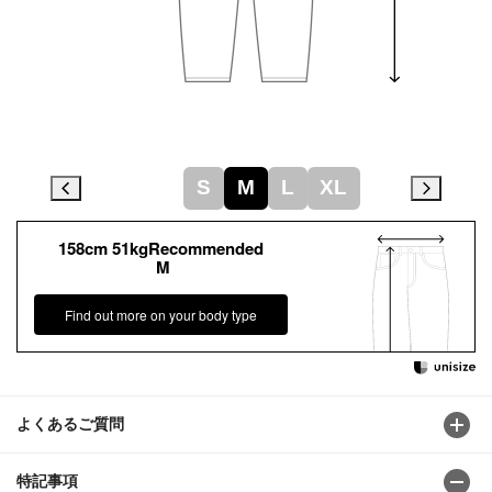
S
M
L
XL
158cm 51kgRecommended
M
Find out more on your body type
よくあるご質問
特記事項