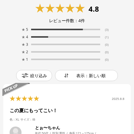
4.8
レビュー件数：
4
件
★
5
(3)
★
4
(1)
★
3
(0)
★
2
(0)
★
1
(0)
絞り込み
表示：新しい順
2025.8.8
この夏にもってこい！
色：XL
サイズ：IB
とぉ〜ちゃん
年代:
50代
性別:
男性
身長:
171～175cm