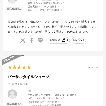
体型:
ふつう
靴のサイズ:
28cm
現在実施のスポーツ:
自転車
スポーツ・アウトドア歴:
3年以上
実店舗で見かけて気になっていましたが、こちらでお安く購入する事
が出来ました。ショ−ト丈ですが、軽くて動きやすいので着用していて
楽です。色は迷いましたが、夏らしく明るいこの色にしました。
参考になった
0
Like!
0
2025.7.13
バーサルタイルショーツ
色：M
サイズ：HB
mii
年代:
30代
性別:
男性
身長:
171～175cm
体型:
ふつう
靴のサイズ:
26cm
現在実施のスポーツ:
その他
スポーツ・アウトドア歴:
未経験