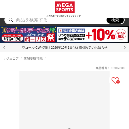
スポーツ
アウトドア
ブランド
アイテム
から探す
から探す
から探す
から探す
メガスポーツ公式オンラインショップ
検索
ワコール CW-X商品 2026年10月1日(木) 価格改定のお知らせ
ジュニア
店舗受取可能
商品番号：
85397008