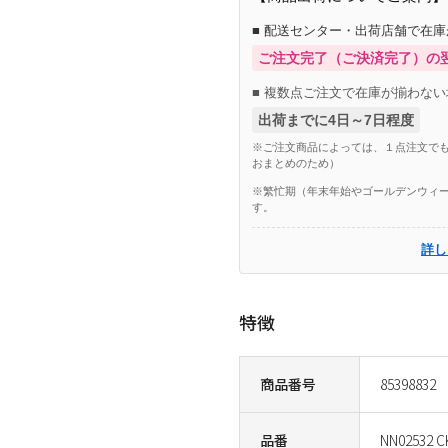
■ 配送センター・出荷店舗で在
ご注文完了（ご決済完了）の
■ 複数点ご注文で在庫が揃わない
出荷までに4日～7日程度
※ご注文商品によっては、１点注文でも
おまとめのため）
※繁忙期（年末年始やゴールデンウィー
す。
詳し
特徴
商品番号
85398832
品番
NN02532 C