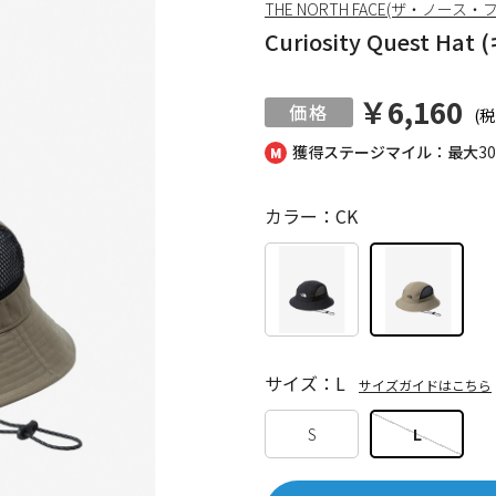
THE NORTH FACE(ザ・ノース・
Curiosity Quest
￥6,160
(税
獲得ステージマイル：最大
3
カラー：CK
サイズ：L
サイズガイドはこちら
S
L