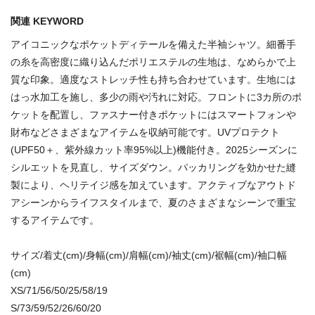
関連 KEYWORD
アイコニックなポケットディテールを備えた半袖シャツ。細番手
の糸を高密度に織り込んだポリエステルの生地は、なめらかで上
質な印象。適度なストレッチ性も持ち合わせています。生地には
はっ水加工を施し、多少の雨や汚れに対応。フロントに3カ所のポ
ケットを配置し、ファスナー付きポケットにはスマートフォンや
財布などさまざまなアイテムを収納可能です。UVプロテクト
(UPF50＋、紫外線カット率95%以上)機能付き。2025シーズンに
シルエットを見直し、サイズダウン。パッカリングを効かせた縫
製により、ヘリテイジ感を加えています。アクティブなアウトド
アシーンからライフスタイルまで、夏のさまざまなシーンで重宝
するアイテムです。
サイズ/着丈(cm)/身幅(cm)/肩幅(cm)/袖丈(cm)/裾幅(cm)/袖口幅
(cm)
XS/71/56/50/25/58/19
S/73/59/52/26/60/20