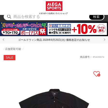
スポーツ
アウトドア
ブランド
アイテム
から探す
から探す
から探す
から探す
メガスポーツ公式オンラインショップ
検索
ゴールドウィン商品 2026年8月25日(火) 価格改定のお知らせ
店舗受取可能
商品番号：
85406874
SALE