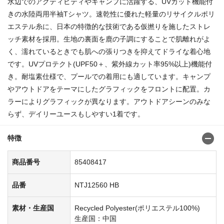
水辺でのアクティビティやキャンプに活躍する、UVカット機能付
きの水陸両用半袖Tシャツ。速乾性に優れた軽量のリサイクルポリ
エステル糸に、日本の特徴的な技術である仮撚りを施したストレ
ッチ素材を採用。生地の裏面を鹿の子調にすることで肌離れがよ
く、濡れているときでも肌への張りつきを抑えてドライな着心地
です。UVプロテクト(UPF50＋、紫外線カット率95%以上)機能付
き。耐塩素仕様で、プールでの着用にも適しています。キャンプ
やアウトドアをテーマにしたグラフィックをフロントに配置。カ
ラーによりグラフィックが異なります。アウトドアシーンのみな
らず、デイリーユースもしやすい1着です。
特徴
商品番号
85408417
品番
NTJ12560 HB
素材・生産国
Recycled Polyester(ポリエステル100%)
生産国：中国