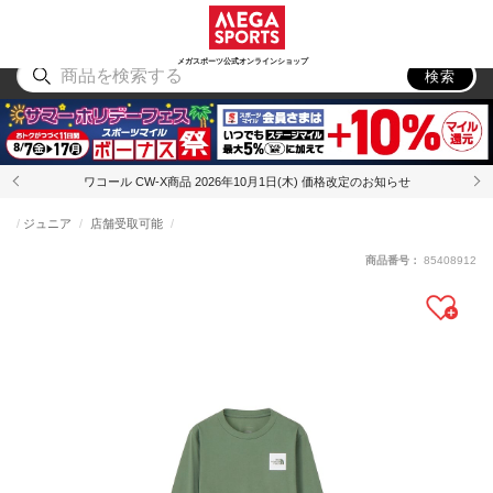
スポーツ
アウトドア
ブランド
アイテム
から探す
から探す
から探す
から探す
メガスポーツ公式オンラインショップ
検索
ワコール CW-X商品 2026年10月1日(木) 価格改定のお知らせ
ジュニア
店舗受取可能
商品番号：
85408912