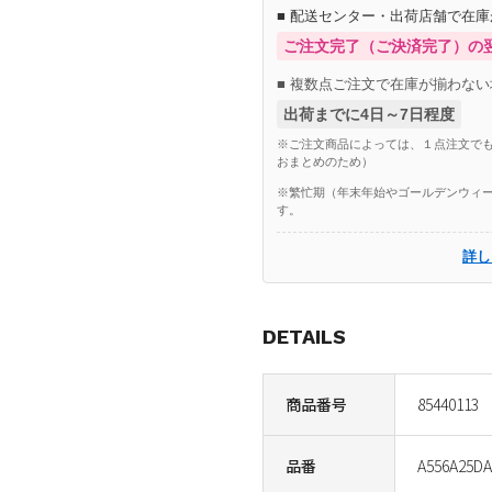
■ 配送センター・出荷店舗で在
ご注文完了（ご決済完了）の
■ 複数点ご注文で在庫が揃わない
出荷までに4日～7日程度
※ご注文商品によっては、１点注文でも
おまとめのため）
※繁忙期（年末年始やゴールデンウィー
す。
詳し
DETAILS
商品番号
85440113
品番
A556A25D