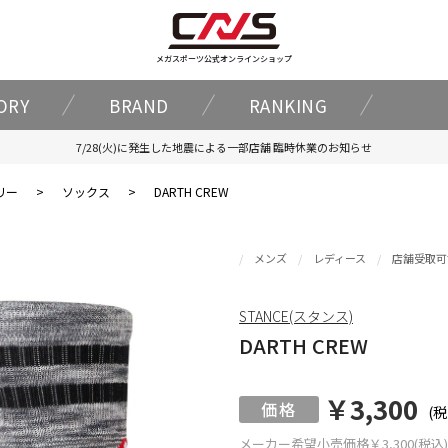
メガスポーツ公式オンラインショップ
ORY
BRAND
RANKING
7/28(火)に発生した地震による一部店舗 臨時休業のお知らせ
リー
>
ソックス
>
DARTH CREW
メンズ
レディース
店舗受取可
STANCE(スタンス)
DARTH CREW
￥3,300
(税
メーカー希望小売価格
￥3,300(税込)