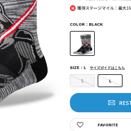
獲得ステージマイル：最大
1
COLOR：BLACK
SIZE：L
サイズガイドはこちら
S
L
RES
FAVORITE