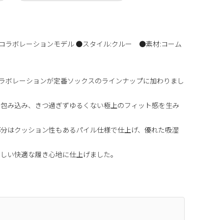
ーズ)コラボレーションモデル ●スタイル:クルー ●素材:コーム
ーズ)コラボレーションが定番ソックスのラインナップに加わりまし
を包み込み、きつ過ぎずゆるくない極上のフィット感を生み
部分はクッション性もあるパイル仕様で仕上げ、優れた吸湿
らしい快適な履き心地に仕上げました。