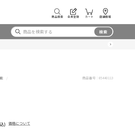
商品検索
会員登録
カート
店舗情報
検索
能
商品番号：
85440113
価格について
込)