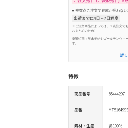
ご注文完了（ご決済完了）の
■ 複数点ご注文で在庫が揃わない
出荷までに4日～7日程度
※ご注文商品によっては、１点注文でも
おまとめのため）
※繁忙期（年末年始やゴールデンウィー
す。
詳し
特徴
商品番号
85444297
品番
MT51649S
素材・生産
綿100%