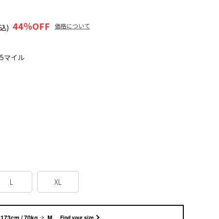
44
％OFF
価格について
込)
65マイル
L
XL
173cm / 70kg
M
Find your size