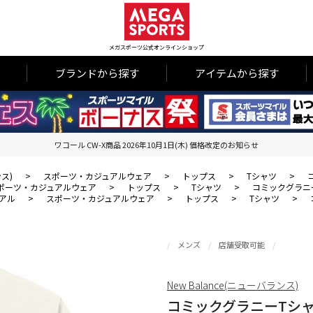
メガスポーツ公式オンラインショップ
ブランドから探す
アイテムから探す
ワコール CW-X商品 2026年10月1日(木) 価格改定のお知らせ
ンス)
>
スポーツ・カジュアルウェア
>
トップス
>
Tシャツ
>
ポーツ・カジュアルウェア
>
トップス
>
Tシャツ
>
コミックグラニ
アル
>
スポーツ・カジュアルウェア
>
トップス
>
Tシャツ
>
メンズ
店舗受取可能
New Balance(ニューバランス)
コミックグラニーTシ