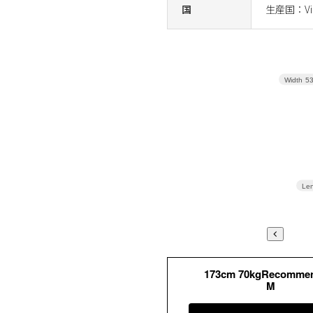
国
生産国：Vi
Width
5
Len
173cm 70kgRecomme
M