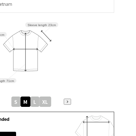
etnam
Sleeve length
23cm
3cm
gth
71cm
S
M
L
XL
nded