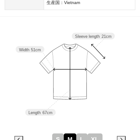
生産国：Vietnam
Sleeve length
21cm
Width
51cm
Length
67cm
S
M
L
XL