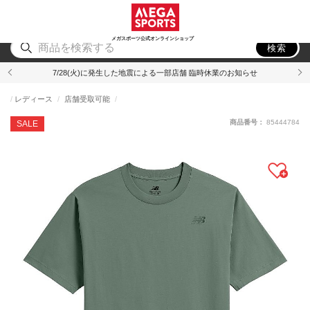
スポーツ
アウトドア
ブランド
アイテム
から探す
から探す
から探す
から探す
メガスポーツ公式オンラインショップ
検索
7/28(火)に発生した地震による一部店舗 臨時休業のお知らせ
レディース
店舗受取可能
商品番号：
85444784
SALE