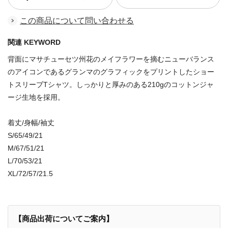
この商品について問い合わせる
関連 KEYWORD
背面にマサチューセツ州花のメイフラワーを摘むニューバランス
のアイコンであるグランマのグラフィックをプリントしたショー
トスリーブTシャツ。しっかりと厚みのある210gのコットンジャ
ージ生地を採用。
着丈/身幅/袖丈
S/65/49/21
M/67/51/21
L/70/53/21
XL/72/57/21.5
【商品出荷についてご案内】