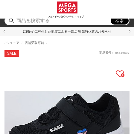
スポーツ
アウトドア
ブランド
アイテム
から探す
から探す
から探す
から探す
メガスポーツ公式オンラインショップ
検索
7/28(火)に発生した地震による一部店舗 臨時休業のお知らせ
ジュニア
店舗受取可能
商品番号：
85446607
SALE