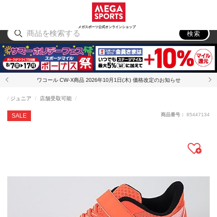
スポーツ
アウトドア
ブランド
アイテム
から探す
から探す
から探す
から探す
メガスポーツ公式オンラインショップ
検索
ワコール CW-X商品 2026年10月1日(木) 価格改定のお知らせ
ジュニア
店舗受取可能
商品番号：
85447134
SALE