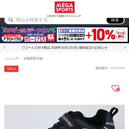
スポーツ
アウトドア
ブランド
アイテム
から探す
から探す
から探す
から探す
メガスポーツ公式オンラインショップ
検索
ワコール CW-X商品 2026年10月1日(木) 価格改定のお知らせ
ジュニア
店舗受取可能
商品番号：
85447209
SALE