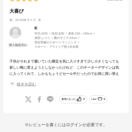
大喜び
色：22.0CM
サイズ：B
K
年代:
40代
性別:
女性
身長:
156～160cm
体型:
ふつう
靴のサイズ:
24cm
現在実施のスポーツ:
ランニング
スポーツ・アウトドア歴:
1年未満
子供がそれまで履いていた瞬足を気に入りすぎて少し小さくなっても
新しい靴に変えようとしなかったけれど、このチーターデザインは気
に入ってくれて、しかもちょうどセール中だったのでお得に買い替え
できました！
続きを読む
履き心地も、今までと変わりなく良い！とのことで私も子供も大喜び
です。
参考になった
0
Like!
0
※レビューを書くには
ログイン
が必要です。