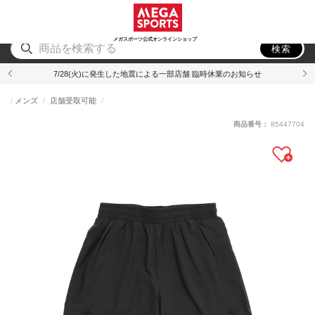
スポーツ
アウトドア
ブランド
アイテム
から探す
から探す
から探す
から探す
メガスポーツ公式オンラインショップ
検索
7/28(火)に発生した地震による一部店舗 臨時休業のお知らせ
メンズ
店舗受取可能
商品番号：
85447704