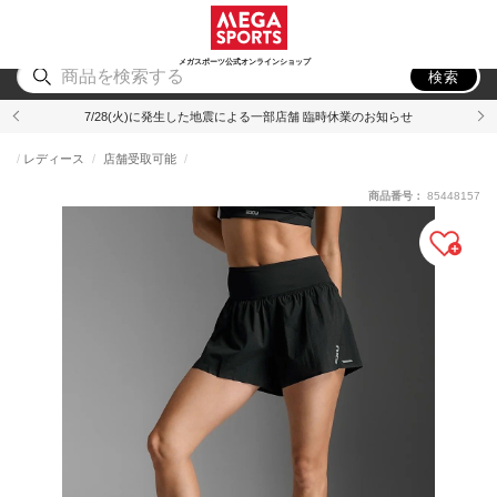
スポーツ
アウトドア
ブランド
アイテム
から探す
から探す
から探す
から探す
メガスポーツ公式オンラインショップ
検索
7/28(火)に発生した地震による一部店舗 臨時休業のお知らせ
レディース
店舗受取可能
商品番号：
85448157