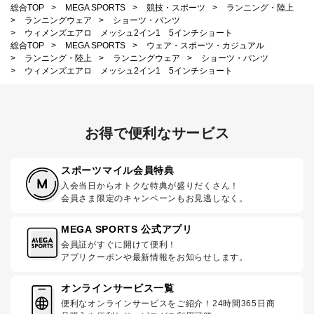
総合TOP
>
MEGA SPORTS
>
競技・スポーツ
>
ランニング・陸上
>
ランニングウェア
>
ショーツ・パンツ
>
ウィメンズエアロ メッシュ2イン1 5インチショート
総合TOP
>
MEGA SPORTS
>
ウェア・スポーツ・カジュアル
>
ランニング・陸上
>
ランニングウェア
>
ショーツ・パンツ
>
ウィメンズエアロ メッシュ2イン1 5インチショート
お得で便利なサービス
スポーツマイル会員特典
入会当日からオトクな特典が盛りだくさん！
会員さま限定のキャンペーンもお見逃しなく。
MEGA SPORTS 公式アプリ
会員証がすぐに開けて便利！
アプリクーポンや最新情報をお知らせします。
オンラインサービス一覧
便利なオンラインサービスをご紹介！24時間365日商