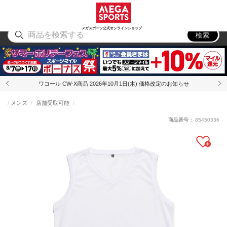
スポーツ
アウトドア
ブランド
アイテム
から探す
から探す
から探す
から探す
メガスポーツ公式オンラインショップ
検索
ワコール CW-X商品 2026年10月1日(木) 価格改定のお知らせ
メンズ
店舗受取可能
商品番号：
85450336