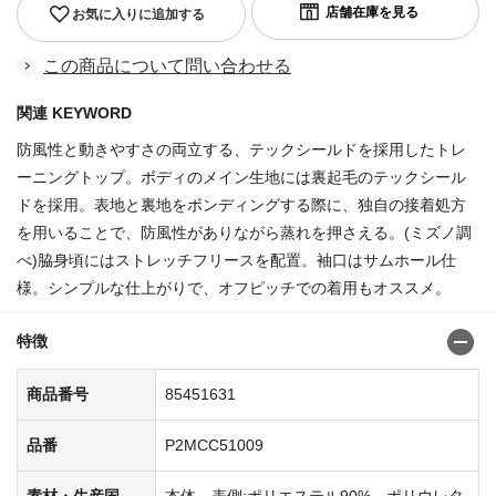
お気に入りに追加する
この商品について問い合わせる
関連 KEYWORD
防風性と動きやすさの両立する、テックシールドを採用したトレ
ーニングトップ。ボディのメイン生地には裏起毛のテックシール
ドを採用。表地と裏地をボンディングする際に、独自の接着処方
を用いることで、防風性がありながら蒸れを押さえる。(ミズノ調
べ)脇身頃にはストレッチフリースを配置。袖口はサムホール仕
様。シンプルな仕上がりで、オフピッチでの着用もオススメ。
特徴
商品番号
85451631
品番
P2MCC51009
素材・生産国
本体、表側:ポリエステル90%、ポリウレタ