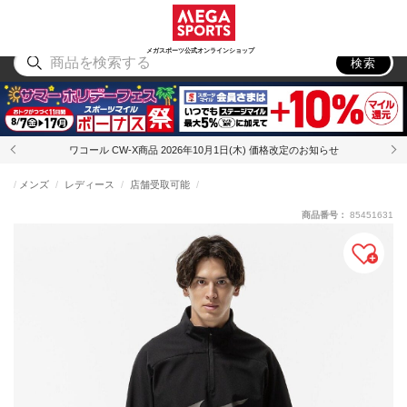
スポーツ
アウトドア
ブランド
アイテム
から探す
から探す
から探す
から探す
メガスポーツ公式オンラインショップ
検索
ワコール CW-X商品 2026年10月1日(木) 価格改定のお知らせ
メンズ
レディース
店舗受取可能
商品番号：
85451631