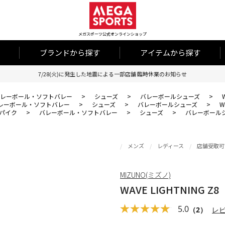
メガスポーツ公式オンラインショップ
ブランドから探す
アイテムから探す
7/28(火)に発生した地震による一部店舗 臨時休業のお知らせ
レーボール・ソフトバレー
>
シューズ
>
バレーボールシューズ
>
レーボール・ソフトバレー
>
シューズ
>
バレーボールシューズ
>
W
パイク
>
バレーボール・ソフトバレー
>
シューズ
>
バレーボール
メンズ
レディース
店舗受取可
MIZUNO(ミズノ)
WAVE LIGHTNING Z8
5.0
（2）
レ