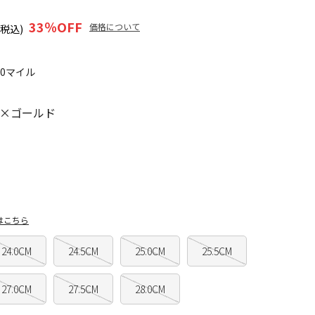
33
％OFF
価格について
(税込)
50マイル
×ゴールド
はこちら
24.0CM
24.5CM
25.0CM
25.5CM
27.0CM
27.5CM
28.0CM