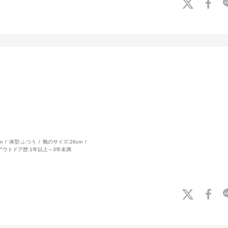
m
体型:
ふつう
靴のサイズ:
26cm
アウトドア歴:
1年以上～3年未満