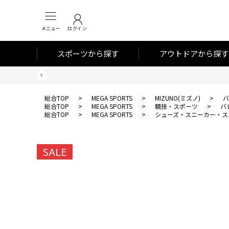
メニュー
ログイン
スポーツから探す
アウトドアから探す
総合TOP
>
MEGA SPORTS
>
MIZUNO(ミズノ)
>
バ
総合TOP
>
MEGA SPORTS
>
競技・スポーツ
>
バ
総合TOP
>
MEGA SPORTS
>
シューズ・スニーカー・ス
SALE