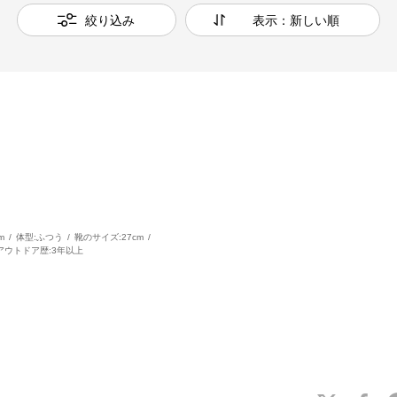
絞り込み
表示：新しい順
m
体型:
ふつう
靴のサイズ:
27cm
アウトドア歴:
3年以上