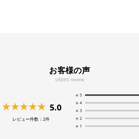
お客様の声
USER’S review
★
5
★
4
5.0
★
3
★
2
レビュー件数：
2
件
★
1