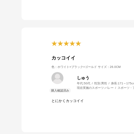
カッコイイ
色：ホワイト×ブラック×ゴールド
サイズ：26.0CM
しゅう
年代:
50代
性別:
男性
身長:
171～175c
現在実施のスポーツ:
バレー
スポーツ・
とにかくカッコイイ