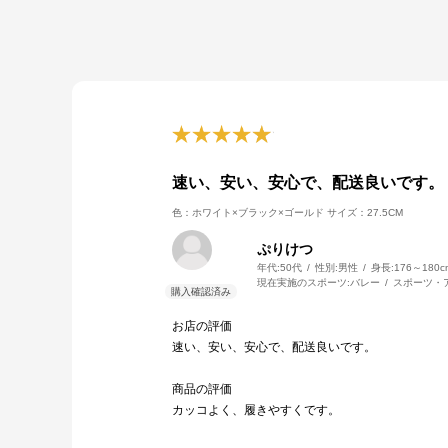
速い、安い、安心で、配送良いです。
色：ホワイト×ブラック×ゴールド
サイズ：27.5CM
ぷりけつ
年代:
50代
性別:
男性
身長:
176～180c
現在実施のスポーツ:
バレー
スポーツ・
お店の評価
速い、安い、安心で、配送良いです。
商品の評価
カッコよく、履きやすくです。