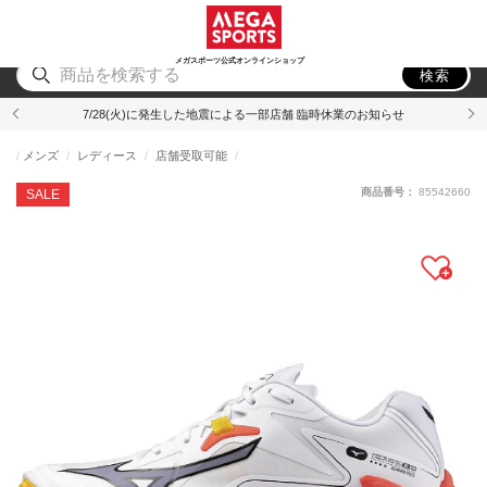
スポーツ
アウトドア
ブランド
アイテム
から探す
から探す
から探す
から探す
メガスポーツ公式オンラインショップ
検索
7/28(火)に発生した地震による一部店舗 臨時休業のお知らせ
メンズ
レディース
店舗受取可能
商品番号：
85542660
SALE