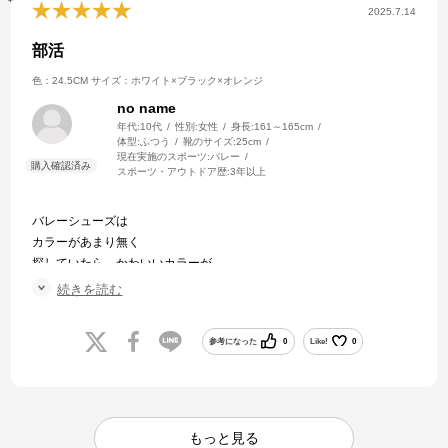
2025.7.14
部活
色：24.5CM
サイズ：ホワイト×ブラック×オレンジ
no name
年代:
10代
性別:
女性
身長:
161～165cm
体型:
ふつう
靴のサイズ:
25cm
現在実施のスポーツ:
バレー
スポーツ・アウトドア歴:
3年以上
バレーシューズは
カラーがあまり無く
探していたら かわいいカラーが
見つかり いつも 使っている
続きを読む
メーカーなので 購入しました
参考になった
0
Like!
0
もっと見る