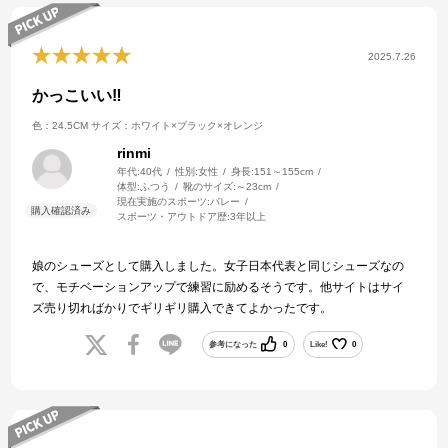
2025.7.26
かっこいい‼︎
色：24.5CM
サイズ：ホワイト×ブラック×オレンジ
rinmi
年代:
40代
性別:
女性
身長:
151～155cm
体型:
ふつう
靴のサイズ:
～23cm
現在実施のスポーツ:
バレー
スポーツ・アウトドア歴:
3年以上
娘のシューズとして購入しました。女子日本代表と同じシューズなの
で、モチベーションアップで練習に励めるそうです。他サイトはサイ
ズ売り切ればかりでギリギリ購入できてよかったです。
参考になった
0
Like!
0