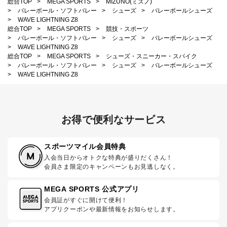
総合TOP
>
MEGA SPORTS
>
MIZUNO(ミズノ)
>
バレーボール・ソフトバレー
>
シューズ
>
バレーボールシューズ
>
WAVE LIGHTNING Z8
総合TOP
>
MEGA SPORTS
>
競技・スポーツ
>
バレーボール・ソフトバレー
>
シューズ
>
バレーボールシューズ
>
WAVE LIGHTNING Z8
総合TOP
>
MEGA SPORTS
>
シューズ・スニーカー・スパイク
>
バレーボール・ソフトバレー
>
シューズ
>
バレーボールシューズ
>
WAVE LIGHTNING Z8
お得で便利なサービス
スポーツマイル会員特典
入会当日からオトクな特典が盛りだくさん！
会員さま限定のキャンペーンもお見逃しなく。
MEGA SPORTS 公式アプリ
会員証がすぐに開けて便利！
アプリクーポンや最新情報をお知らせします。