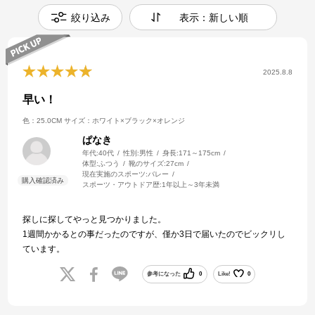
絞り込み
表示：新しい順
2025.8.8
早い！
色：25.0CM
サイズ：ホワイト×ブラック×オレンジ
ぱなき
年代:
40代
性別:
男性
身長:
171～175cm
体型:
ふつう
靴のサイズ:
27cm
現在実施のスポーツ:
バレー
スポーツ・アウトドア歴:
1年以上～3年未満
探しに探してやっと見つかりました。
1週間かかるとの事だったのですが、僅か3日で届いたのでビックリし
ています。
参考になった
0
Like!
0