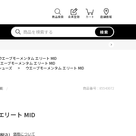
商品検索
会員登録
カート
店舗情報
検索
ウエーブモーメンタム エリート MID
エーブモーメンタム エリート MID
シューズ
>
ウエーブモーメンタム エリート MID
能
商品番号：
85543072
リート MID
価格について
(税込)