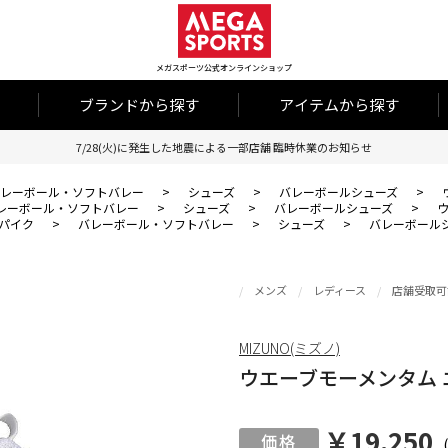
メガスポーツ公式オンラインショップ
ブランドから探す
アイテムから探す
7/28(火)に発生した地震による一部店舗 臨時休業のお知らせ
レーボール・ソフトバレー
>
シューズ
>
バレーボールシューズ
>
レーボール・ソフトバレー
>
シューズ
>
バレーボールシューズ
>
ウ
パイク
>
バレーボール・ソフトバレー
>
シューズ
>
バレーボール
メンズ
レディース
店舗受取可
MIZUNO(ミズノ)
ウエーブモーメンタム エ
￥19,250