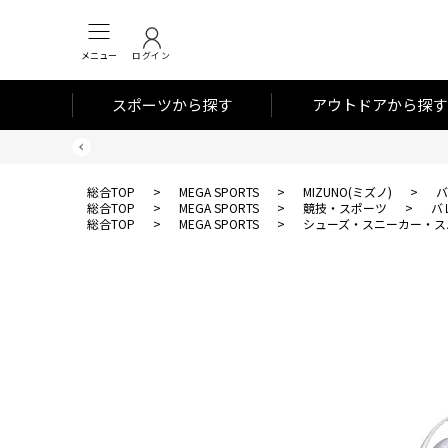
メニュー
ログイン
スポーツから探す
アウトドアから探す
総合TOP
>
MEGA SPORTS
>
MIZUNO(ミズノ)
>
バ
総合TOP
>
MEGA SPORTS
>
競技・スポーツ
>
バ
総合TOP
>
MEGA SPORTS
>
シューズ・スニーカー・ス