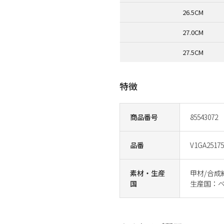
26.5CM
27.0CM
27.5CM
特徴
商品番号
85543072
品番
V1GA25175
素材・生産
甲材/合成
国
生産国：