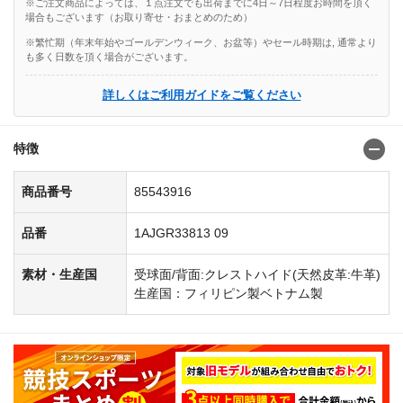
※ご注文商品によっては、１点注文でも出荷までに4日～7日程度お時間を頂く
場合もございます（お取り寄せ・おまとめのため）
※繁忙期（年末年始やゴールデンウィーク、お盆等）やセール時期は, 通常より
も多く日数を頂く場合がございます。
詳しくはご利用ガイドをご覧ください
特徴
商品番号
85543916
品番
1AJGR33813 09
素材・生産国
受球面/背面:クレストハイド(天然皮革:牛革)
生産国：フィリピン製ベトナム製