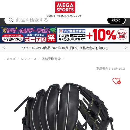
スポーツ
アウトドア
ブランド
アイテム
から探す
から探す
から探す
から探す
メガスポーツ公式オンラインショップ
検索
ワコール CW-X商品 2026年10月1日(木) 価格改定のお知らせ
メンズ
レディース
店舗受取可能
商品番号：
85543916