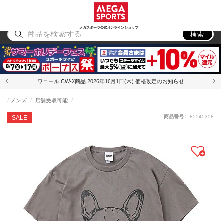
スポーツ
アウトドア
ブランド
アイテム
から探す
から探す
から探す
から探す
メガスポーツ公式オンラインショップ
検索
ワコール CW-X商品 2026年10月1日(木) 価格改定のお知らせ
メンズ
店舗受取可能
商品番号：
85545358
SALE