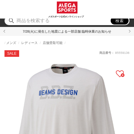
スポーツ
アウトドア
ブランド
アイテム
から探す
から探す
から探す
から探す
メガスポーツ公式オンラインショップ
検索
7/28(火)に発生した地震による一部店舗 臨時休業のお知らせ
メンズ
レディース
店舗受取可能
商品番号：
85559136
SALE