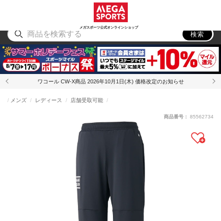
スポーツ
アウトドア
ブランド
アイテム
から探す
から探す
から探す
から探す
メガスポーツ公式オンラインショップ
検索
ワコール CW-X商品 2026年10月1日(木) 価格改定のお知らせ
メンズ
レディース
店舗受取可能
商品番号：
85562734