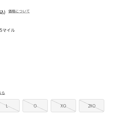
価格について
込)
95マイル
ちら
L
O
XO
2XO