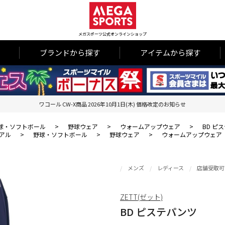
メガスポーツ公式オンラインショップ
ブランドから探す
アイテムから探す
ワコール CW-X商品 2026年10月1日(木) 価格改定のお知らせ
球・ソフトボール
>
野球ウェア
>
ウォームアップウェア
>
BD ピ
アル
>
野球・ソフトボール
>
野球ウェア
>
ウォームアップウェア
メンズ
レディース
店舗受取可
ZETT(ゼット)
BD ピステパンツ