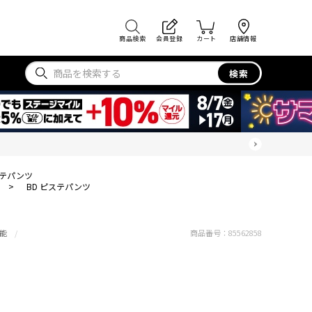
商品検索
会員登録
カート
店舗情報
検索
ステパンツ
>
BD ピステパンツ
能
商品番号：
85562858