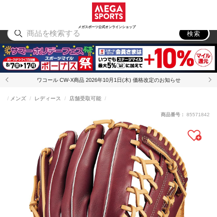
スポーツ
アウトドア
ブランド
アイテム
から探す
から探す
から探す
から探す
メガスポーツ公式オンラインショップ
検索
ワコール CW-X商品 2026年10月1日(木) 価格改定のお知らせ
メンズ
レディース
店舗受取可能
商品番号：
85571842