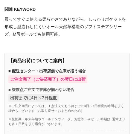
関連 KEYWORD
買ってすぐに使える柔らかさでありながら、しっかりポケットを
形成し型崩れしにくいオール天然革構造のソフトステアシリー
ズ。M号ボールでも使用可能。
【商品出荷についてご案内】
■ 配送センター・出荷店舗で在庫が揃う場合
ご注文完了（ご決済完了）の翌日に出荷
■ 複数点ご注文で在庫が揃わない場合
出荷までに4日～7日程度
※ご注文商品によっては、１点注文でも出荷までに4日～7日程度お時間を頂く
場合もございます（お取り寄せ・おまとめのため）
※繁忙期（年末年始やゴールデンウィーク、お盆等）やセール時期は, 通常より
も多く日数を頂く場合がございます。