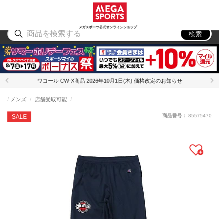
スポーツ
アウトドア
ブランド
アイテム
から探す
から探す
から探す
から探す
メガスポーツ公式オンラインショップ
検索
ワコール CW-X商品 2026年10月1日(木) 価格改定のお知らせ
メンズ
店舗受取可能
商品番号：
85575470
SALE