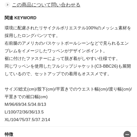
この商品について問い合わせる
関連 KEYWORD
環境に配慮されたリサイクルポリエステル100%のメッシュ素材を
採用したロングパンツです。
右前腿のアメリカのバスケットボールシーンなどで見られるエン
ブレムをイメージしたワッペンがデザインポイント。
裾に付けたファスナーによって脱ぎ着がしやすい仕様です。
同じワッペンを使用したフルジップジャケット(C3-BBC26)も展開
しているので、セットアップでの着用もオススメです。
サイズ/総丈(cm)/股下(cm)/平置きでのウエスト幅(cm)/渡り幅(cm)/
平置きでの裾口幅(cm)
M/96/69/34.5/34.8/13
L/100/72/36/36/13.5
XL/104/75/37.5/37.2/14
特徴