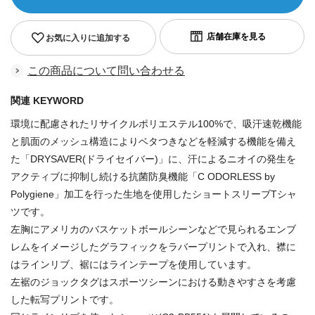
お気に入りに追加する
この商品について問い合わせる
関連 KEYWORD
環境に配慮されたリサイクルポリエステル100%で、吸汗速乾機能
と肌面のメッシュ構造によりベタつきなどを軽減する機能を備え
た「DRYSAVER(ドライセイバー)」に、汗によるニオイの発生を
アクティブに抑制し続ける抗菌防臭機能「C ODORLESS by
Polygiene」加工を行った生地を使用したショートスリーブTシャ
ツです。
左胸にアメリカのバスケットボールシーンなどで見られるエンブ
レムをイメージしたグラフィックをラバープリントで入れ、襟に
はラインリブ、裾にはラインテープを使用しています。
左裾のジョックタグはスポーツシーンにおける動きやすさを考慮
した転写プリントです。