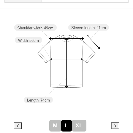
Sleeve length
21cm
Shoulder width
49cm
Width
56cm
Length
74cm
M
L
XL