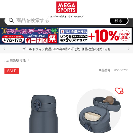
スポーツ
アウトドア
ブランド
アイテム
から探す
から探す
から探す
から探す
メガスポーツ公式オンラインショップ
検索
ゴールドウィン商品 2026年8月25日(火) 価格改定のお知らせ
店舗受取可能
商品番号：
85580736
SALE