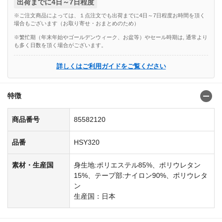
出荷までに4日～7日程度
※ご注文商品によっては、１点注文でも出荷までに4日～7日程度お時間を頂く
場合もございます（お取り寄せ・おまとめのため）
※繁忙期（年末年始やゴールデンウィーク、お盆等）やセール時期は, 通常より
も多く日数を頂く場合がございます。
詳しくはご利用ガイドをご覧ください
特徴
商品番号
85582120
品番
HSY320
素材・生産国
身生地:ポリエステル85%、ポリウレタン
15%、テープ部:ナイロン90%、ポリウレタ
ン
生産国：日本