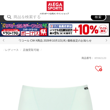
スポーツ
アウトドア
ブランド
アイテム
から探す
から探す
から探す
から探す
メガスポーツ公式オンラインショップ
検索
ワコール CW-X商品 2026年10月1日(木) 価格改定のお知らせ
レディース
店舗受取可能
商品番号：
85582120