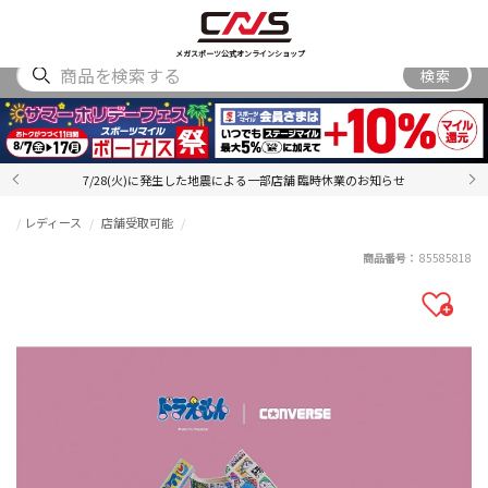
SHOES
WEAR
ACCESSORY
BRAND
RANKING
メガスポーツ公式オンラインショップ
検索
7/28(火)に発生した地震による一部店舗 臨時休業のお知らせ
レディース
店舗受取可能
商品番号：
85585818