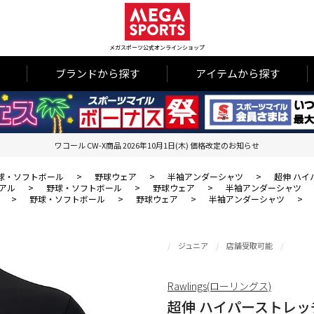
メガスポーツ公式オンラインショップ
ブランドから探す
アイテムから探す
ワコール CW-X商品 2026年10月1日(木) 価格改定のお知らせ
球・ソフトボール
>
野球ウェア
>
半袖アンダーシャツ
>
超伸 ハイ
アル
>
野球・ソフトボール
>
野球ウェア
>
半袖アンダーシャツ
>
野球・ソフトボール
>
野球ウェア
>
半袖アンダーシャツ
>
ジュニア
店舗受取可能
Rawlings(ローリングス)
超伸 ハイパーストレッチ