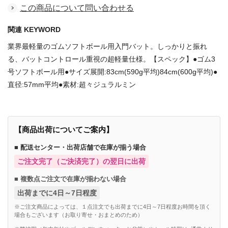
この商品について問い合わせる
関連 KEYWORD
業界最軽量のゴムソフトボール用入門バット。しっかりと振れ
る、バットコントロール重視の超軽量仕様。【スペック】●ゴム3
号ソフトボール用●サイズ展開:83cm(590g平均)84cm(600g平均)●
直径:57mm平均●素材:超々ジュラルミン
【商品出荷についてご案内】
■ 配送センター・出荷店舗で在庫が揃う場合
ご注文完了（ご決済完了）の翌日に出荷
■ 複数点ご注文で在庫が揃わない場合
出荷までに4日～7日程度
※ご注文商品によっては、１点注文でも出荷までに4日～7日程度お時間を頂く
場合もございます（お取り寄せ・おまとめのため）