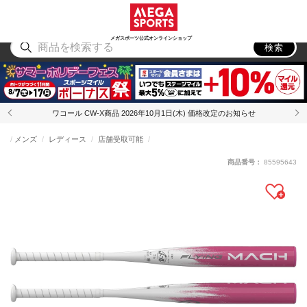
スポーツ
アウトドア
ブランド
アイテム
から探す
から探す
から探す
から探す
メガスポーツ公式オンラインショップ
検索
ワコール CW-X商品 2026年10月1日(木) 価格改定のお知らせ
メンズ
レディース
店舗受取可能
商品番号：
85595643