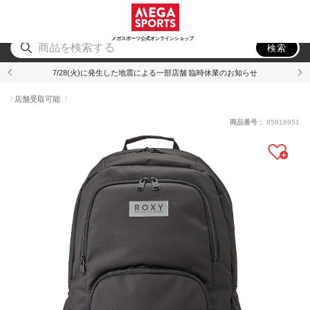
スポーツ
アウトドア
ブランド
アイテム
から探す
から探す
から探す
から探す
メガスポーツ公式オンラインショップ
検索
7/28(火)に発生した地震による一部店舗 臨時休業のお知らせ
店舗受取可能
商品番号：
85616951