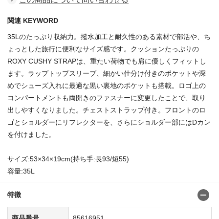
関連 KEYWORD
35Lのたっぷり収納力。撥水加工と耐久性のある素材で部活や、ち
ょっとした旅行に便利なサイズ感です。クッションたっぷりの
ROXY CUSHY STRAPは、重たい荷物でも肩に優しくフィットし
ます。ラップトップスリーブ、細かい仕分け付きのポケットや深
めでシューズ入れに最適な黒い裏地のポケットも搭載。ロゴ上の
コンパートメントも両開きのファスナーに変更したことで、取り
出しやすくなりました。チェストストラップ付き。フロントのロ
ゴとショルダーにリフレクターを、さらにショルダー部にはDカン
を付けました。
サイズ:53×34×19cm(持ち手:長93/短55)
容量:35L
特徴
商品番号
85616951