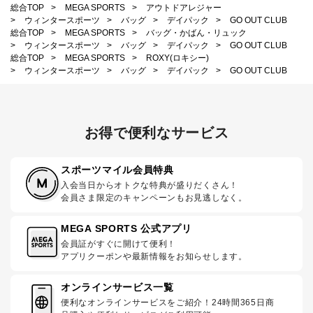
総合TOP
>
MEGA SPORTS
>
アウトドアレジャー
>
ウィンタースポーツ
>
バッグ
>
デイパック
>
GO OUT CLUB
総合TOP
>
MEGA SPORTS
>
バッグ・かばん・リュック
>
ウィンタースポーツ
>
バッグ
>
デイパック
>
GO OUT CLUB
総合TOP
>
MEGA SPORTS
>
ROXY(ロキシー)
>
ウィンタースポーツ
>
バッグ
>
デイパック
>
GO OUT CLUB
お得で便利なサービス
スポーツマイル会員特典
入会当日からオトクな特典が盛りだくさん！
会員さま限定のキャンペーンもお見逃しなく。
MEGA SPORTS 公式アプリ
会員証がすぐに開けて便利！
アプリクーポンや最新情報をお知らせします。
オンラインサービス一覧
便利なオンラインサービスをご紹介！24時間365日商