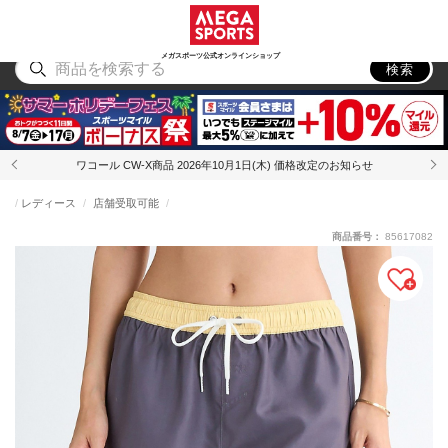
スポーツ
アウトドア
ブランド
アイテム
から探す
から探す
から探す
から探す
メガスポーツ公式オンラインショップ
検索
ワコール CW-X商品 2026年10月1日(木) 価格改定のお知らせ
レディース
店舗受取可能
商品番号：
85617082