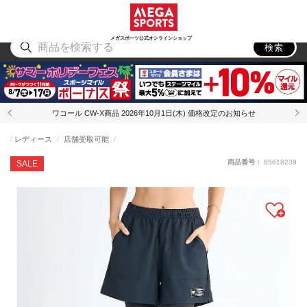
スポーツ
アウトドア
ブランド
アイテム
から探す
から探す
から探す
から探す
メガスポーツ公式オンラインショップ
検索
ワコール CW-X商品 2026年10月1日(木) 価格改定のお知らせ
レディース
店舗受取可能
商品番号：
85618239
SALE