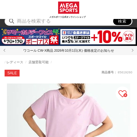
スポーツ
アウトドア
ブランド
アイテム
から探す
から探す
から探す
から探す
メガスポーツ公式オンラインショップ
検索
ワコール CW-X商品 2026年10月1日(木) 価格改定のお知らせ
レディース
店舗受取可能
商品番号：
85619260
SALE