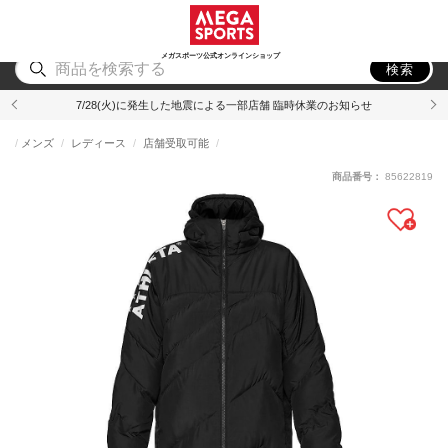
スポーツ
アウトドア
ブランド
アイテム
から探す
から探す
から探す
から探す
メガスポーツ公式オンラインショップ
検索
7/28(火)に発生した地震による一部店舗 臨時休業のお知らせ
メンズ
レディース
店舗受取可能
商品番号：
85622819