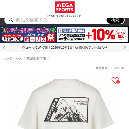
スポーツ
アウトドア
ブランド
アイテム
から探す
から探す
から探す
から探す
メガスポーツ公式オンラインショップ
検索
ワコール CW-X商品 2026年10月1日(木) 価格改定のお知らせ
レディース
店舗受取可能
商品番号：
85624609