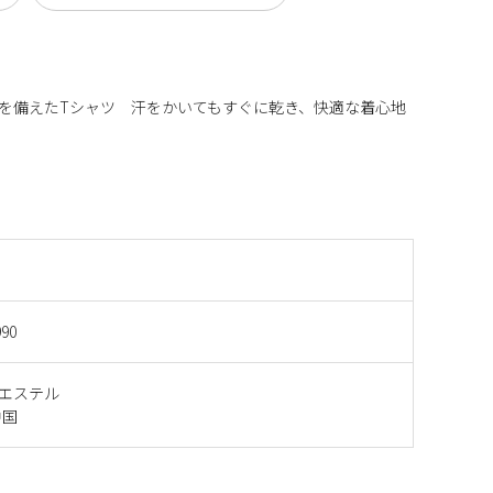
機能を備えたTシャツ 汗をかいてもすぐに乾き、快適な着心地
990
リエステル
中国