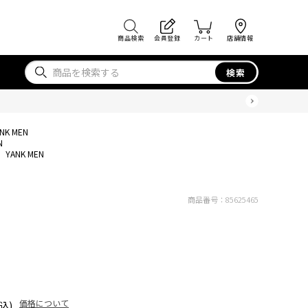
商品検索
会員登録
カート
店舗情報
検索
NK MEN
N
YANK MEN
商品番号：
85625465
価格について
込)