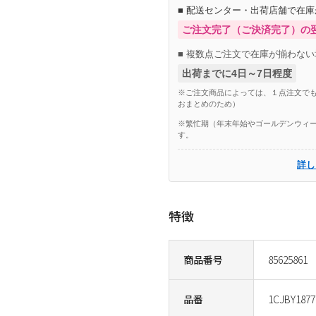
■ 配送センター・出荷店舗で在
ご注文完了（ご決済完了）の
■ 複数点ご注文で在庫が揃わない
出荷までに4日～7日程度
※ご注文商品によっては、１点注文でも
おまとめのため）
※繁忙期（年末年始やゴールデンウィー
す。
詳し
特徴
商品番号
85625861
品番
1CJBY1877