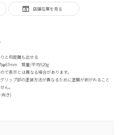
ー
！
かりと飛距離も出せる
φ67mm 質量/平均520g
すので表示とは異なる場合があります。
、グリップ部の塗装方法が異なるために塗膜が剥がれること
ません。
向き)