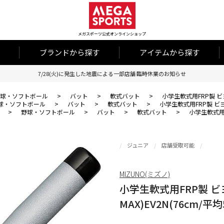
メガスポーツ公式オンラインショップ
ブランドから探す
アイテムから探す
7/28(火)に発生した地震による一部店舗 臨時休業のお知らせ
球・ソフトボール
>
バット
>
軟式バット
>
小学生軟式用FRP製 ビヨン
球・ソフトボール
>
バット
>
軟式バット
>
小学生軟式用FRP製 ビヨンド
>
野球・ソフトボール
>
バット
>
軟式バット
>
小学生軟式用FR
ジュニア
店舗受取可能
MIZUNO(ミズノ)
小学生軟式用FRP製 ビ
MAX)EV2N(76cm/平均5