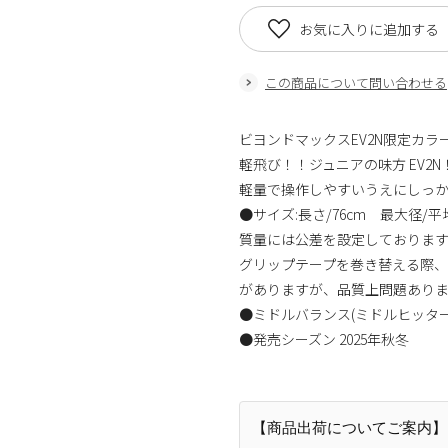
お気に入りに追加する
この商品について問い合わせる
ビヨンドマックスEV2N限定カラ
軽飛び！！ジュニアの味方 EV2N
軽量で操作しやすいうえにしっ
●サイズ:長さ/76cm 最大径/平均
質量には公差を設定しておりま
グリップテープを巻き替える際
がありますが、品質上問題あり
●ミドルバランス(ミドルヒッター
●発売シーズン 2025年秋冬
【商品出荷についてご案内】