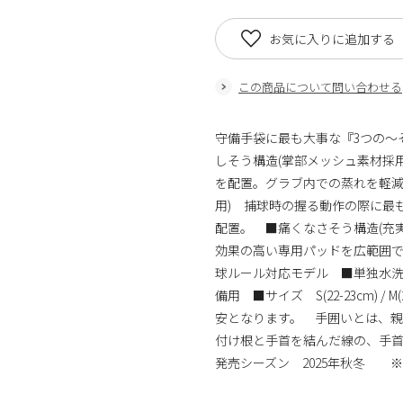
お気に入りに追加する
この商品について問い合わせる
守備手袋に最も大事な『3つの～
しそう構造(掌部メッシュ素材採
を配置。グラブ内での蒸れを軽減
用) 捕球時の握る動作の際に最
配置。 ■痛くなさそう構造(充
効果の高い専用パッドを広範囲
球ルール対応モデル ■単独水
備用 ■サイズ S(22-23cm) / 
安となります。 手囲いとは、
付け根と手首を結んだ線の、手首
発売シーズン 2025年秋冬 ※