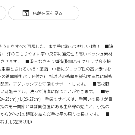
そう』をすべて再現した、まず手に取って欲しい1枚！ ■涼
用) 汗のこもりやすい掌中央部に通気性の高いメッシュ素材
させます。 ■滑らなさそう構造(指部ハイグリップ合皮採
も重要とされる小指・薬指・中指にグリップ性の高い素材を
実の衝撃緩衝パッド付き) 捕球時の衝撃を緩和する為に緩衝
で配置。アグレッシブな守備をサポートします。 ■高校野
洗い可能モデル。洗って清潔に保つことができます。 ■守
M(24-25cm) / L(26-27cm) 手袋のサイズは、手囲いの長さが目
親指の第一関節とほぼ同位置にある生命線の始点と、小指の
から3分の1の距離を結んだ手の平の周りの長さです。 ■
右手用(左投げ用)