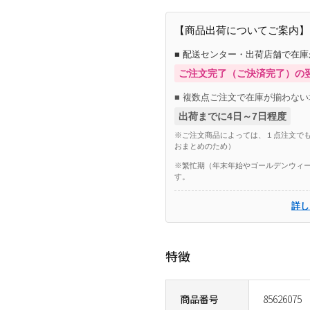
【商品出荷についてご案内】
■ 配送センター・出荷店舗で在
ご注文完了（ご決済完了）の
■ 複数点ご注文で在庫が揃わない
出荷までに4日～7日程度
※ご注文商品によっては、１点注文でも
おまとめのため）
※繁忙期（年末年始やゴールデンウィー
す。
詳し
特徴
商品番号
85626075