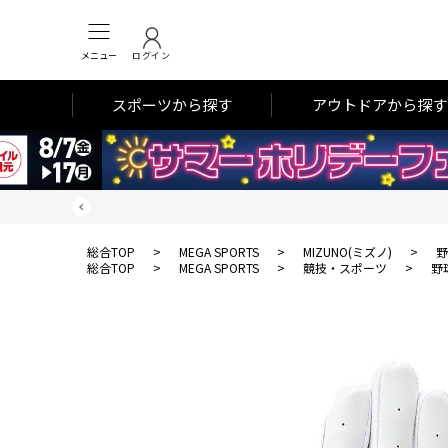
メニュー
ログイン
スポーツから探す
アウトドアから探す
総合TOP
>
MEGA SPORTS
>
MIZUNO(ミズノ)
>
野
総合TOP
>
MEGA SPORTS
>
競技・スポーツ
>
野