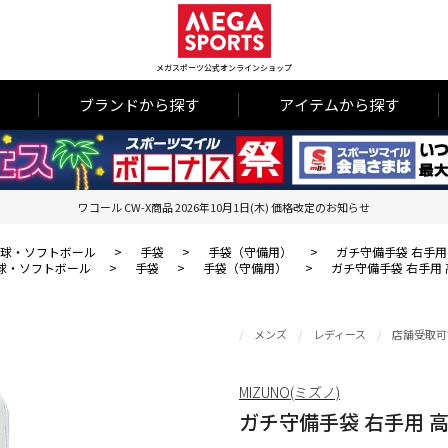
メガスポーツ公式オンラインショップ
ブランドから探す
アイテムから探す
ワコール CW-X商品 2026年10月1日(木) 価格改定のお知らせ
球・ソフトボール
>
手袋
>
手袋（守備用）
>
ガチ守備手袋 右手
球・ソフトボール
>
手袋
>
手袋（守備用）
>
ガチ守備手袋 右手用
メンズ
レディース
店舗受取可
MIZUNO(ミズノ)
ガチ守備手袋 右手用 