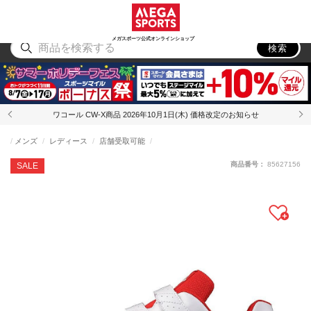
スポーツ
アウトドア
ブランド
アイテム
から探す
から探す
から探す
から探す
メガスポーツ公式オンラインショップ
検索
ワコール CW-X商品 2026年10月1日(木) 価格改定のお知らせ
メンズ
レディース
店舗受取可能
商品番号：
85627156
SALE