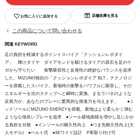
お気に入りに追加する
この商品について問い合わせる
関連 KEYWORD
足の負担を軽減するポイントスパイク「クッションレボダイ
ア」 輝けダイヤ ダイアモンドを駆けるダイアの原石を足のケ
ガから守りたい 衝撃吸収性と反発性の絶妙なバランスを追求
した、MIZUNO独自の「クッションレボダイア BLT」テクノロジ
ーを搭載したスパイク。着地時の衝撃をパワフルに吸収し、その
エネルギーを次のステップへと瞬時に変換。まるでバネのような
反発力が、あなたのプレーに驚異的な推進力を与えます。 ●ミ
ッドソールにMIZUNO ENERZYを搭載。着地はより柔らかく弾む
ような心地良いプレーを追求 ●ソール接地面積を増やし足にかか
る負担を分散 ●インソールの耐久性向上 ●つま先耐久性向上(大
人モデル) ●ベルト式 ●3Eワイド設計 P革取り付け可
商品