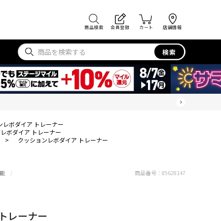
商品検索
会員登録
カート
店舗情報
検索
ンレボダイア トレーナー
レボダイア トレーナー
>
クッションレボダイア トレーナー
能
商品番号：
85628147
 トレーナー