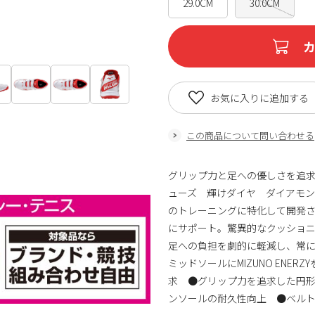
29.0CM
30.0CM
お気に入りに追加する
この商品について問い合わせる
グリップ力と足への優しさを追
ューズ 輝けダイヤ ダイアモン
のトレーニングに特化して開発さ
にサポート。驚異的なクッショ
足への負担を劇的に軽減し、常
ミッドソールにMIZUNO EN
求 ●グリップ力を追求した円
ンソールの耐久性向上 ●ベルト