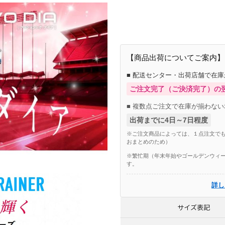
商品番号：85628055
【商品出荷についてご案内】
■ 配送センター・出荷店舗で在
ご注文完了（ご決済完了）の
■ 複数点ご注文で在庫が揃わない
出荷までに4日～7日程度
※ご注文商品によっては、１点注文でも
おまとめのため）
※繁忙期（年末年始やゴールデンウィー
す。
詳し
サイズ表記