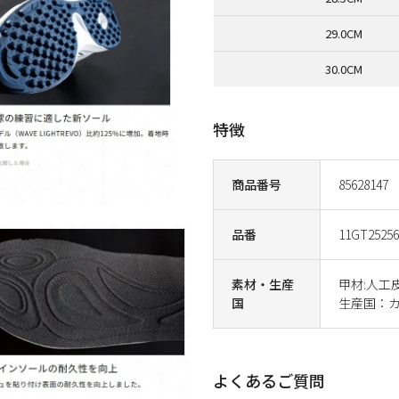
29.0CM
30.0CM
特徴
商品番号
85628147
品番
11GT25256
素材・生産
甲材:人工
国
生産国：
よくあるご質問