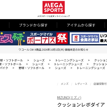
メガスポーツ公式オンラインショップ
ブランドから探す
アイテムから探す
ワコール CW-X商品 2026年10月1日(木) 価格改定のお知らせ
球・ソフトボール
>
シューズ
>
トレーニングシューズ
>
クッショ
球・ソフトボール
>
シューズ
>
トレーニングシューズ
>
クッション
パイク
>
野球・ソフトボール
>
シューズ
>
トレーニングシューズ
メンズ
レディース
店舗受取可
MIZUNO(ミズノ)
クッションレボダイア