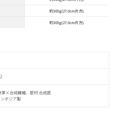
約305g(27.0cm片方).
約305g(27.0cm片方).
2
皮革×合成繊維、底材:合成底
カンボジア製