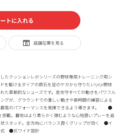
カートに入れる
求したクッションレボシリーズの野球専用トレーニング用シ
ドを駆けるダイアの原石を足のケガから守りたい\n\n野球
れた革新的なシューズです。走攻守すべての動きをパワフル
ニングが、グラウンドでの激しい動きや長時間の練習による
に最高のパフォーマンスを発揮できるよう導きます。 ●
ERZYを搭載。着地はより柔らかく弾むような心地良いプレーを追
形状スタッド。全方向にバランス良くグリップが効く ●イ
式 ●3Eワイド設計