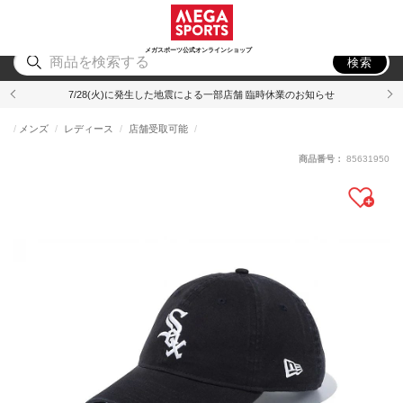
スポーツ
アウトドア
ブランド
アイテム
から探す
から探す
から探す
から探す
メガスポーツ公式オンラインショップ
検索
7/28(火)に発生した地震による一部店舗 臨時休業のお知らせ
メンズ
レディース
店舗受取可能
商品番号：
85631950