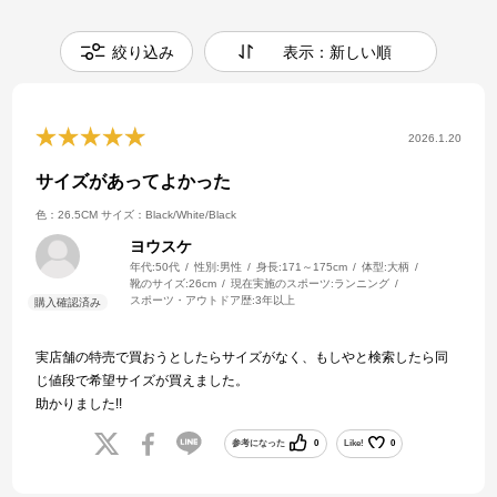
絞り込み
表示：新しい順
2026.1.20
サイズがあってよかった
色：26.5CM
サイズ：Black/White/Black
ヨウスケ
年代:
50代
性別:
男性
身長:
171～175cm
体型:
大柄
靴のサイズ:
26cm
現在実施のスポーツ:
ランニング
スポーツ・アウトドア歴:
3年以上
実店舗の特売で買おうとしたらサイズがなく、もしやと検索したら同
じ値段で希望サイズが買えました。
助かりました!!
参考になった
0
Like!
0