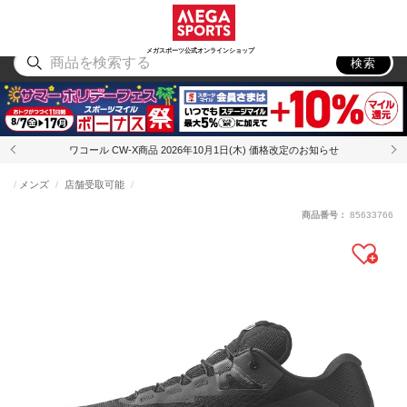
スポーツ
アウトドア
ブランド
アイテム
から探す
から探す
から探す
から探す
メガスポーツ公式オンラインショップ
検索
ワコール CW-X商品 2026年10月1日(木) 価格改定のお知らせ
メンズ
店舗受取可能
商品番号：
85633766