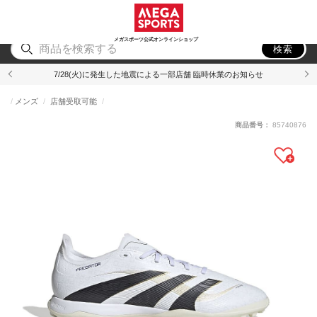
スポーツ
アウトドア
ブランド
アイテム
から探す
から探す
から探す
から探す
メガスポーツ公式オンラインショップ
検索
7/28(火)に発生した地震による一部店舗 臨時休業のお知らせ
メンズ
店舗受取可能
商品番号：
85740876