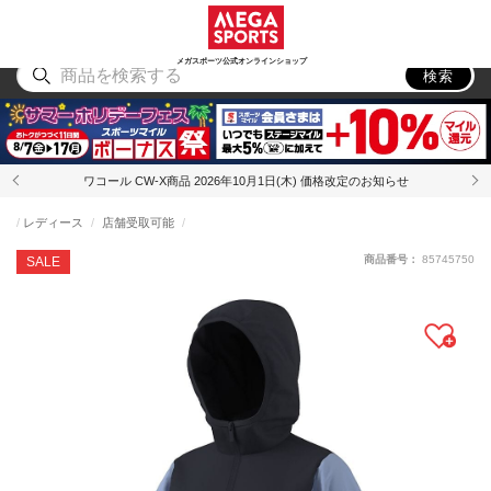
スポーツ
アウトドア
ブランド
アイテム
から探す
から探す
から探す
から探す
メガスポーツ公式オンラインショップ
検索
ワコール CW-X商品 2026年10月1日(木) 価格改定のお知らせ
レディース
店舗受取可能
商品番号：
85745750
SALE